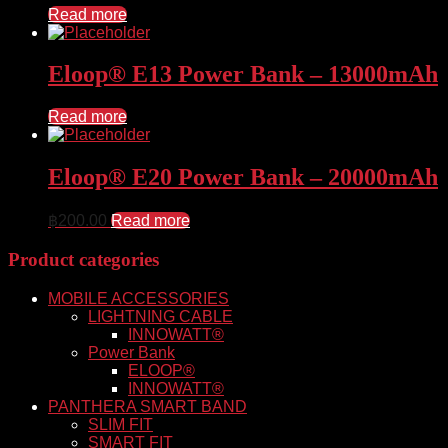
Read more
Eloop® E13 Power Bank – 13000mAh
Read more
Eloop® E20 Power Bank – 20000mAh
฿
200.00
Read more
Product categories
MOBILE ACCESSORIES
LIGHTNING CABLE
INNOWATT®
Power Bank
ELOOP®
INNOWATT®
PANTHERA SMART BAND
SLIM FIT
SMART FIT