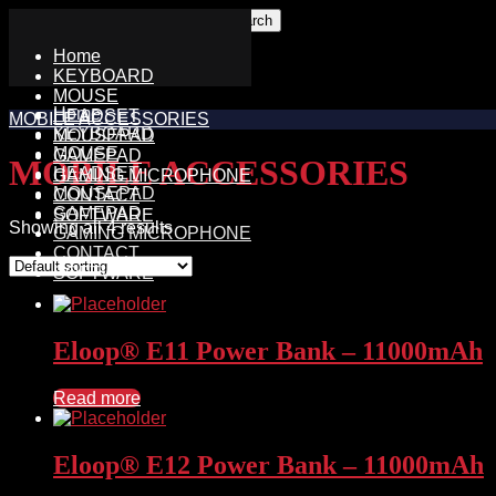
Skip
Search
to
for:
Home
content
KEYBOARD
MOUSE
Home
HEADSET
MOBILE ACCESSORIES
KEYBOARD
MOUSEPAD
MOUSE
GAMEPAD
MOBILE ACCESSORIES
HEADSET
GAMING MICROPHONE
MOUSEPAD
CONTACT
GAMEPAD
SOFTWARE
Showing all 4 results
GAMING MICROPHONE
CONTACT
SOFTWARE
Eloop® E11 Power Bank – 11000mAh
Read more
Eloop® E12 Power Bank – 11000mAh