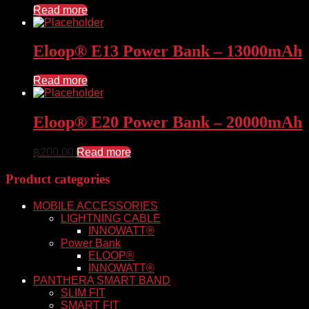
Read more
Eloop® E13 Power Bank – 13000mAh
Read more
Eloop® E20 Power Bank – 20000mAh
฿
200.00
Read more
Product categories
MOBILE ACCESSORIES
LIGHTNING CABLE
INNOWATT®
Power Bank
ELOOP®
INNOWATT®
PANTHERA SMART BAND
SLIM FIT
SMART FIT